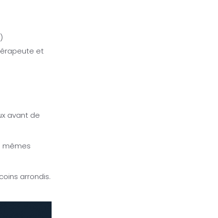
)
thérapeute et
aux avant de
les mêmes
coins arrondis.