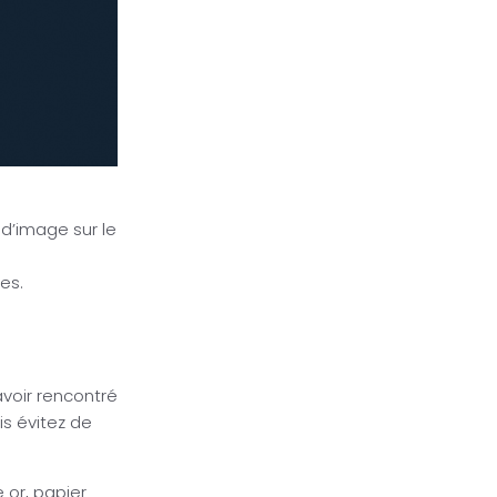
d’image sur le
es.
avoir rencontré
is évitez de
e or, papier