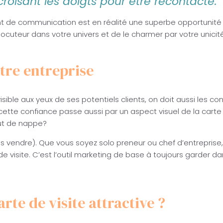
oisant les doigts pour être recontacté.
nt de communication est en réalité une superbe opportunité
locuteur dans votre univers et de le charmer par votre unicit
tre entreprise
isible aux yeux de ses potentiels clients, on doit aussi les c
te confiance passe aussi par un aspect visuel de la carte d
out de nappe?
is vendre). Que vous soyez solo preneur ou chef d’entreprise,
 de visite. C’est l’outil marketing de base à toujours garder d
rte de visite attractive ?