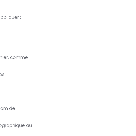
ppliquer :
remier, comme
vos
 nom de
pographique au