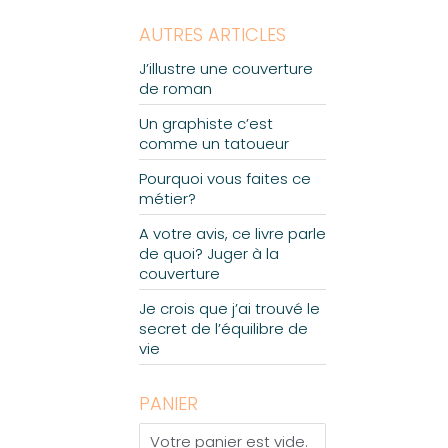
s
choisies
sur
AUTRES ARTICLES
la
page
J’illustre une couverture
du
produit
de roman
Un graphiste c’est
comme un tatoueur
Pourquoi vous faites ce
métier?
A votre avis, ce livre parle
de quoi? Juger à la
couverture
Je crois que j’ai trouvé le
secret de l’équilibre de
vie
PANIER
Votre panier est vide.